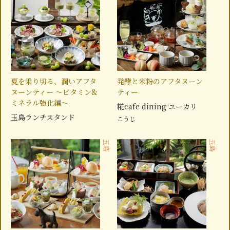
夏を乗り切る、潤いアフタ
発酵と米粉のアフタヌーン
ヌーンティー ～ビタミン&
ティー
ミネラル強化編～
糀cafe dining ユーカリ
玉島ランチスタンド
こうじ
玉島
玉島