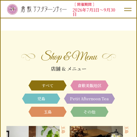
［ 開催期間 ］
2026年7月1日～9月30
日
Shop & Menu
店舗 & メニュー
すべて
倉敷美観地区
児島
Petit Afternoon Tea
玉島
その他
玉島
玉島