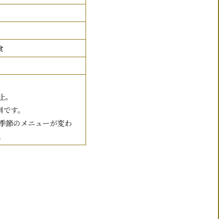
食
中止。
制です。
季節のメニューが変わ
。