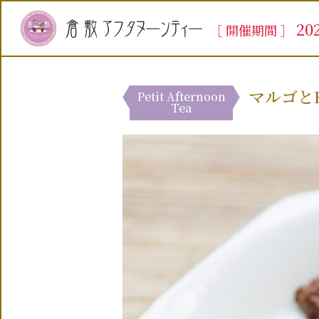
20
［ 開催期間 ］
マルゴとF
Petit Afternoon
Tea