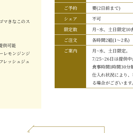
ご予約
要(2日前まで)
シェア
不可
ゴマきなこのス
限定数
月~水、土日限定10
ご注文
各時間2組(1〜2名)
提供可能
ご案内
月~水、土日限定。
ーレモンジンジ
7/25~26日は提供
フレッシュジュ
食事時間1時間30分
仕入れ状況により、
る場合がございます