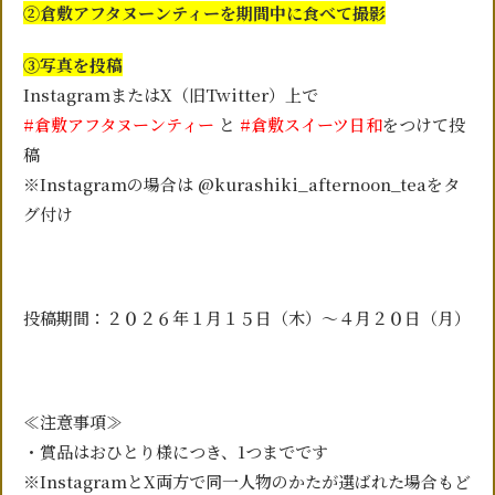
②倉敷アフタヌーンティーを期間中に食べて撮影
③写真を投稿
InstagramまたはX（旧Twitter）上で
#倉敷アフタヌーンティー
と
#倉敷スイーツ日和
をつけて投
稿
※Instagramの場合は @kurashiki_afternoon_teaをタ
グ付け
投稿期間：２０２６年１月１５日（木）～４月２０日（月）
≪注意事項≫
・賞品はおひとり様につき、1つまでです
※InstagramとX両方で同一人物のかたが選ばれた場合もど